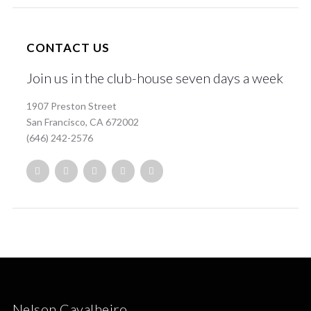
CONTACT US
Join us in the club-house seven days a week
1907 Preston Street
San Francisco, CA 672002
(646) 242-2576
Nelson Cavalheiro