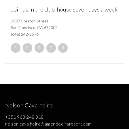
Join us in the club-house seven days a week
1907 Preston Street
San Francisco, CA 672002
(646) 242-2576
Nelson Cavalheiro
+351 963 248 318
nelson.cavalheiro@amendoeiraresort.com