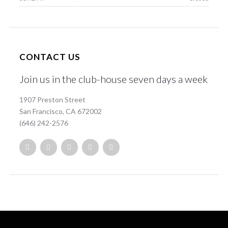
CONTACT US
Join us in the club-house seven days a week
1907 Preston Street
San Francisco, CA 672002
(646) 242-2576