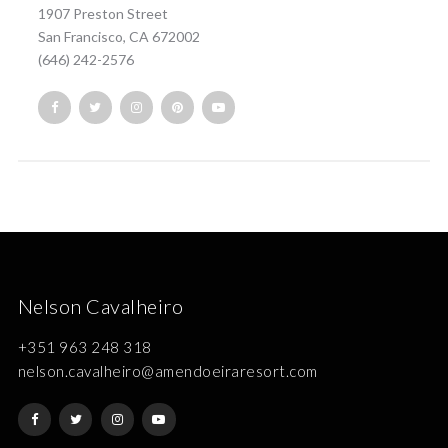
1907 Preston Street
San Francisco, CA 672002
(646) 242-2576
Nelson Cavalheiro
+351 963 248 318
nelson.cavalheiro@amendoeiraresort.com