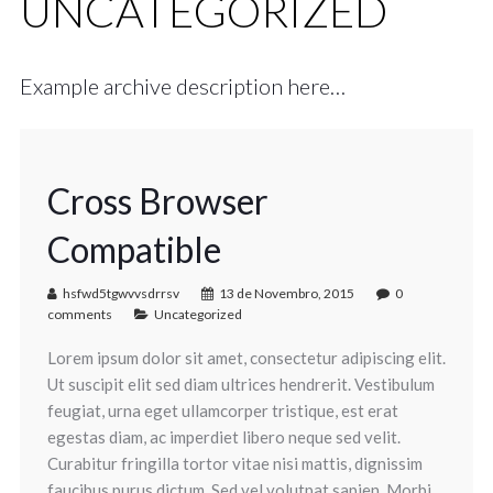
UNCATEGORIZED
Example archive description here…
Cross Browser
Compatible
hsfwd5tgwvvsdrrsv
13 de Novembro, 2015
0
comments
Uncategorized
Lorem ipsum dolor sit amet, consectetur adipiscing elit.
Ut suscipit elit sed diam ultrices hendrerit. Vestibulum
feugiat, urna eget ullamcorper tristique, est erat
egestas diam, ac imperdiet libero neque sed velit.
Curabitur fringilla tortor vitae nisi mattis, dignissim
faucibus purus dictum. Sed vel volutpat sapien. Morbi