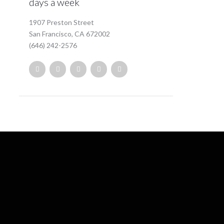
days a week
1907 Preston Street
San Francisco, CA 672002
(646) 242-2576