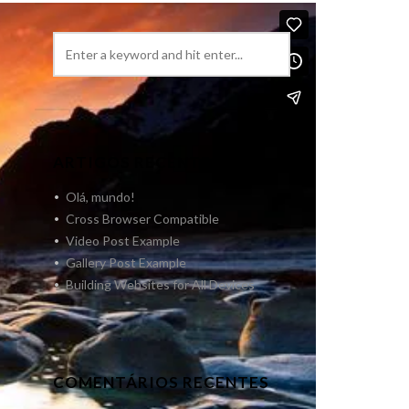
ARTIGOS RECENTES
Olá, mundo!
Cross Browser Compatible
Video Post Example
Gallery Post Example
Building Websites for All Devices
COMENTÁRIOS RECENTES