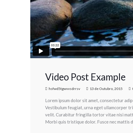
Video Post Example
hsfwd5tgwvvsdrrsv
13 de Outubro, 2015
Lorem ipsum dolor sit amet, consectetur adipisc
Vestibulum feugiat, urna eget ullamcorper tri
velit. Curabitur fringilla tortor vitae nisi ma
Morbi quis tristique dolor. Fusce nec mattis di