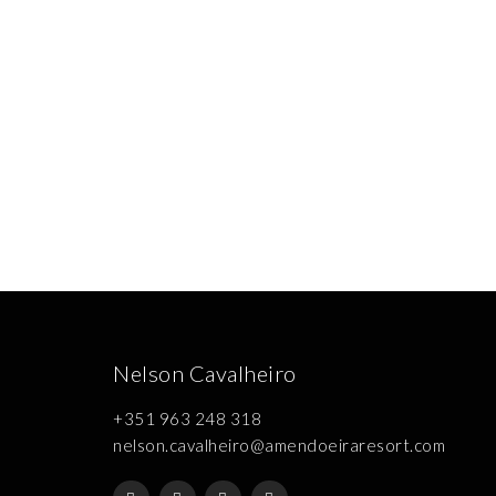
Nelson Cavalheiro
+351 963 248 318
nelson.cavalheiro@amendoeiraresort.com