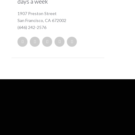
days a week
1907 Preston Street
San Francisco, CA 672002
(646) 242-2576