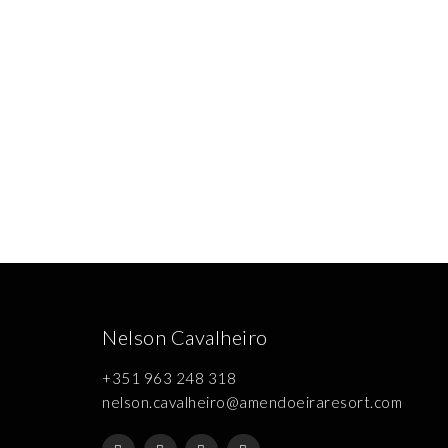
Nelson Cavalheiro
+351 963 248 318
nelson.cavalheiro@amendoeiraresort.com